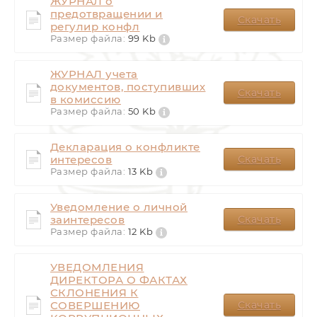
ЖУРНАЛ о
предотвращении и
Скачать
регулир конфл
Размер файла:
99 Kb
ЖУРНАЛ учета
документов, поступивших
Скачать
в комиссию
Размер файла:
50 Kb
Декларация о конфликте
интересов
Скачать
Размер файла:
13 Kb
Уведомление о личной
заинтересов
Скачать
Размер файла:
12 Kb
УВЕДОМЛЕНИЯ
ДИРЕКТОРА О ФАКТАХ
СКЛОНЕНИЯ К
СОВЕРШЕНИЮ
Скачать